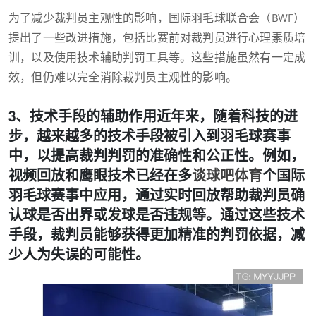
为了减少裁判员主观性的影响，国际羽毛球联合会（BWF）
提出了一些改进措施，包括比赛前对裁判员进行心理素质培
训，以及使用技术辅助判罚工具等。这些措施虽然有一定成
效，但仍难以完全消除裁判员主观性的影响。
3、技术手段的辅助作用近年来，随着科技的进
步，越来越多的技术手段被引入到羽毛球赛事
中，以提高裁判判罚的准确性和公正性。例如，
视频回放和鹰眼技术已经在多
谈球吧体育
个国际
羽毛球赛事中应用，通过实时回放帮助裁判员确
认球是否出界或发球是否违规等。通过这些技术
手段，裁判员能够获得更加精准的判罚依据，减
少人为失误的可能性。