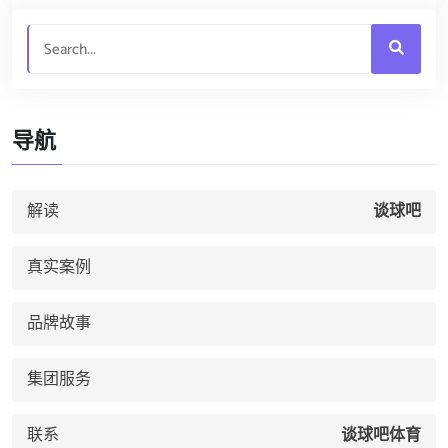
导航
解读
谈球吧
真实案例
品牌故事
集团服务
联系
谈球吧体育