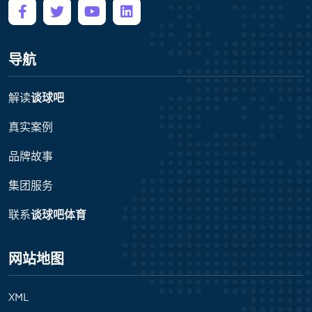
导航
解读
谈球吧
真实案例
品牌故事
集团服务
联系
谈球吧体育
网站地图
XML