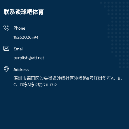
联系
谈球吧体育
Phone
15262026594
Email
purplish@att.net
Address
深圳市福田区沙头街道沙嘴社区沙嘴路8号红树华府A、B、
C、D栋A栋17层1711-1712