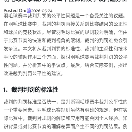
Posted On:
2026-05-24
羽毛球赛事裁判判罚的公平性问题是一个备受关注的议题。
在羽毛球比赛中，裁判的判罚直接关系到比赛结果的公正性
和球员的竞技状态。尽管羽毛球比赛的规则较为明确，但由
于比赛节奏的快速和裁判视角的限制，裁判的判罚难免会引
发争议。本文将从裁判判罚的标准性、裁判的主观性和技术
手段的辅助作用三个方面，探讨羽毛球赛事裁判判罚的公平
性问题，并分析其中的争议点。最后，结合实际案例，提出
改进裁判判罚公平性的建议。
1、裁判判罚的标准性
裁判的判罚标准是否统一，是判断羽毛球赛事裁判公平性的
一个重要因素。羽毛球比赛规则虽然有明确的规定，但在实
际比赛中，裁判对规则的解读和应用可能会因个人经验、知
识背景或对比赛节奏的理解差异而产生不同的判罚结果。例